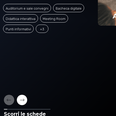
Auditorium e sale convegni
Bacheca digitale
Didattica interattiva
Meeting Room
Punti informativi
+3
Segnaletic
Scorri le schede