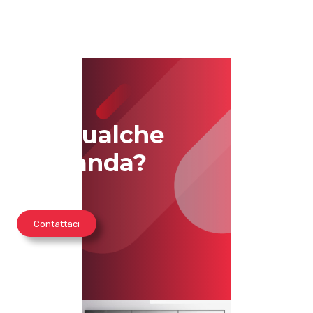
Hai qualche
domanda?
Contattaci