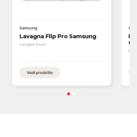
Sam
Samsung
Di
Lavagna Flip Pro Samsung
QP
Lavagne touch
Disp
Vedi prodotto