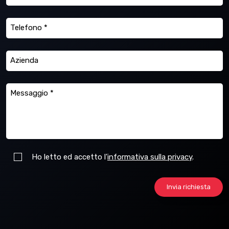
Ho letto ed accetto l'
informativa sulla privacy
.
Invia richiesta
Si sono veriricati i seguenti errori:
La tua richiesta è stata inviata correttamente.