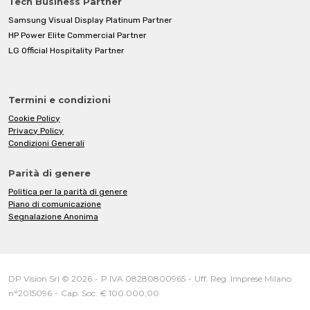
Tech Business Partner
Samsung Visual Display Platinum Partner
HP Power Elite Commercial Partner
LG Official Hospitality Partner
Termini e condizioni
Cookie Policy
Privacy Policy
Condizioni Generali
Parità di genere
Politica per la parità di genere
Piano di comunicazione
Segnalazione Anonima
DP Vision Srl © 2026
-
P.IVA 08280800965
-
Uff. Reg. Imprese Milano
n°2015096
-
Cap. Soc: € 100.000,00