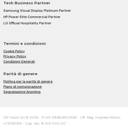
Tech Business Partner
Samsung Visual Display Platinum Partner
HP Power Elite Commercial Partner
LG Official Hospitality Partner
Termini e condizioni
Cookie Policy
Privacy Policy
Condizioni Generali
Parità di genere
Politica per la parità di genere
Piano di comunicazione
Segnalazione Anonima
DP Vision Srl © 2026
-
P.IVA 08280800965
-
Uff. Reg. Imprese Milano
n°2015096
-
Cap. Soc: € 100.000,00