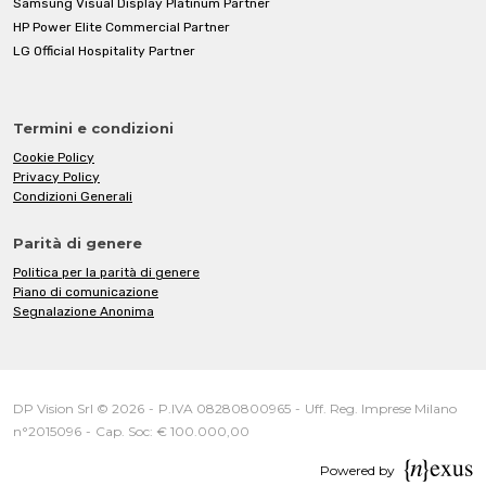
Samsung Visual Display Platinum Partner
HP Power Elite Commercial Partner
LG Official Hospitality Partner
Termini e condizioni
Cookie Policy
Privacy Policy
Condizioni Generali
Parità di genere
Politica per la parità di genere
Piano di comunicazione
Segnalazione Anonima
DP Vision Srl © 2026
-
P.IVA 08280800965
-
Uff. Reg. Imprese Milano
n°2015096
-
Cap. Soc: € 100.000,00
Powered by