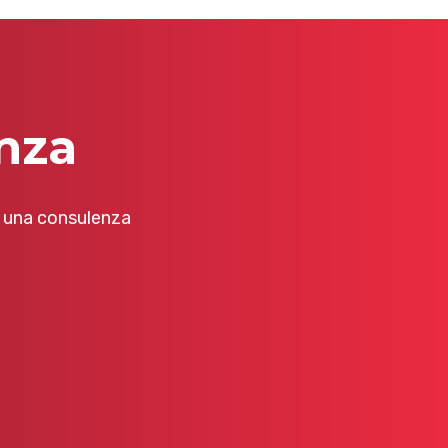
nza
i una consulenza