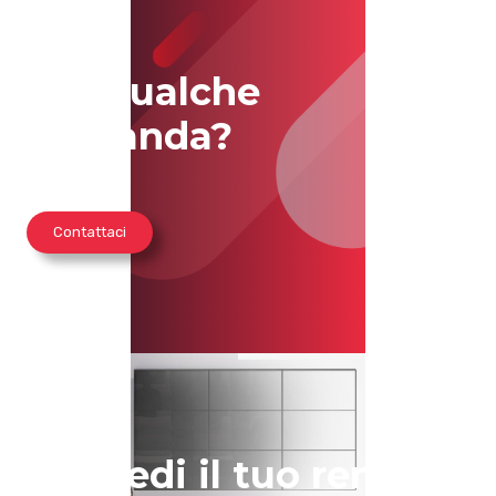
Hai qualche
domanda?
Contattaci
Richiedi il tuo render