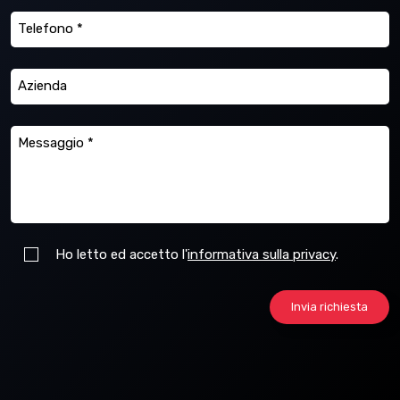
Ho letto ed accetto l'
informativa sulla privacy
.
Invia richiesta
Si sono veriricati i seguenti errori:
La tua richiesta è stata inviata correttamente.