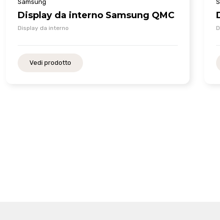
Samsung
S
Display da interno Samsung QMC
Display da interno
D
Vedi prodotto