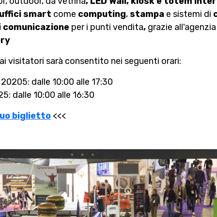
r, outdoor, da vetrina
, LED Wall, kiosk e totem inter
uffici smart
come
computing
,
stampa
e sistemi di
i comunicazione
per i punti vendita
,
grazie all'agenzi
ory
 ai visitatori sarà consentito nei seguenti orari:
 20205: dalle 10:00 alle 17:30
5: dalle 10:00 alle 16:30
tuo biglietto
<<<