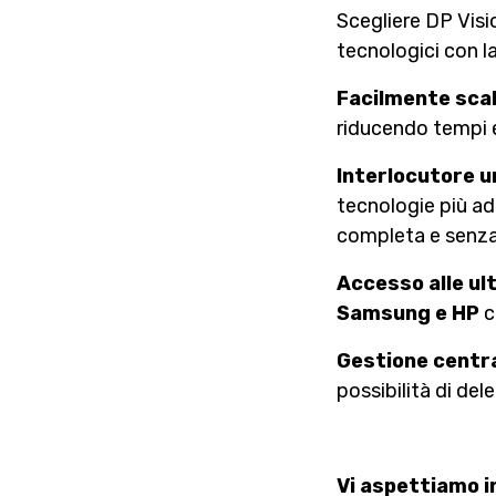
Scegliere DP Visio
tecnologici con l
Facilmente scal
riducendo tempi e
Interlocutore u
tecnologie più ad
completa e senza 
Accesso alle ul
Samsung e HP
c
Gestione centr
possibilità di del
Vi aspettiamo in