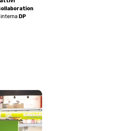
attivi
collaboration
a interna
DP