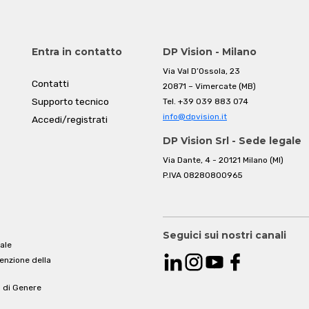
Entra in contatto
DP Vision - Milano
Via Val D’Ossola, 23
Contatti
20871 – Vimercate (MB)
Supporto tecnico
Tel.
+39 039 883 074
info@dpvision.it
Accedi/registrati
DP Vision Srl - Sede legale
Via Dante, 4 - 20121 Milano (MI)
P.IVA 08280800965
Seguici sui nostri canali
ale
venzione della
à di Genere