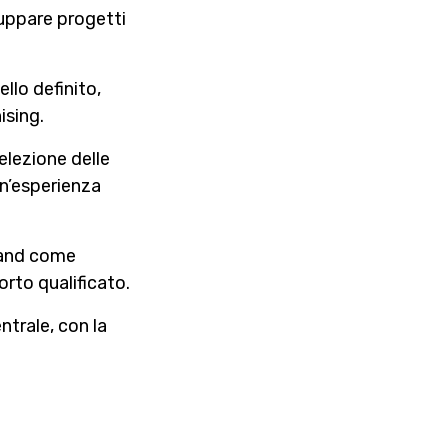
luppare progetti
lo definito,
ising.
elezione delle
un’esperienza
brand come
orto qualificato.
entrale, con la