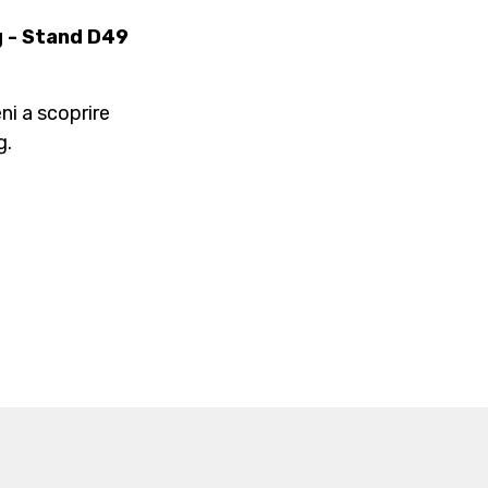
g - Stand D49
ni a scoprire
g.