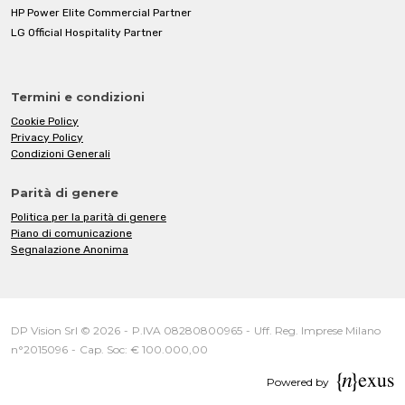
HP Power Elite Commercial Partner
LG Official Hospitality Partner
Termini e condizioni
Cookie Policy
Privacy Policy
Condizioni Generali
Parità di genere
Politica per la parità di genere
Piano di comunicazione
Segnalazione Anonima
DP Vision Srl © 2026
-
P.IVA 08280800965
-
Uff. Reg. Imprese Milano
n°2015096
-
Cap. Soc: € 100.000,00
Powered by