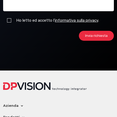
Ho letto ed accetto l'
informativa sulla privacy
.
Invia richiesta
Si sono veriricati i seguenti errori:
La tua richiesta è stata inviata correttamente.
Azienda