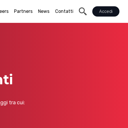
eers
Partners
News
Contatti
Accedi
ti
gi tra cui: