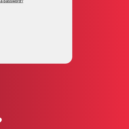
 la password?
?