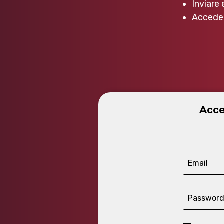
Inviare 
Acceder
Acce
Email
Passwor