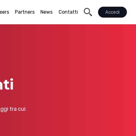
eers
Partners
News
Contatti
Accedi
ti
gi tra cui: