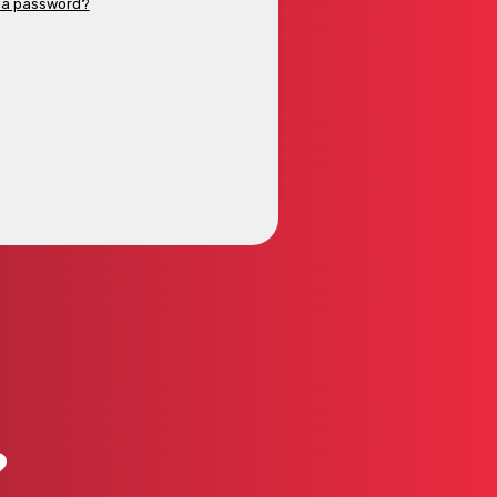
 la password?
?