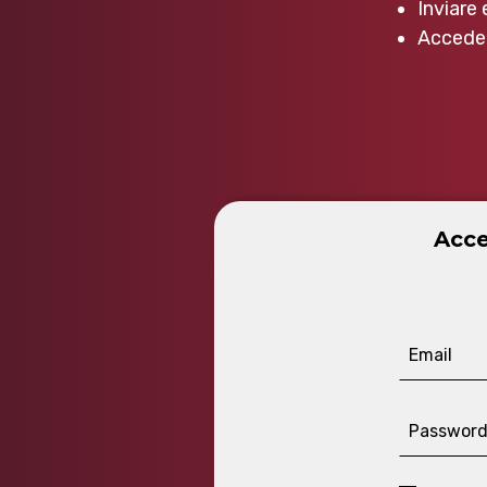
Inviare 
Acceder
Acce
Email
Passwor