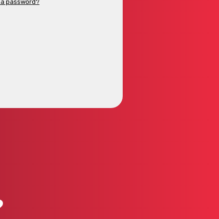
 la password?
?