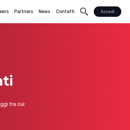
eers
Partners
News
Contatti
Accedi
ti
gi tra cui: