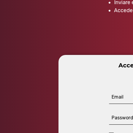
Inviare 
Acceder
Acce
Email
Passwor