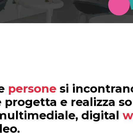
Scopri di più
R
e
persone
si incontran
 progetta e realizza so
ultimediale, digital
w
deo.