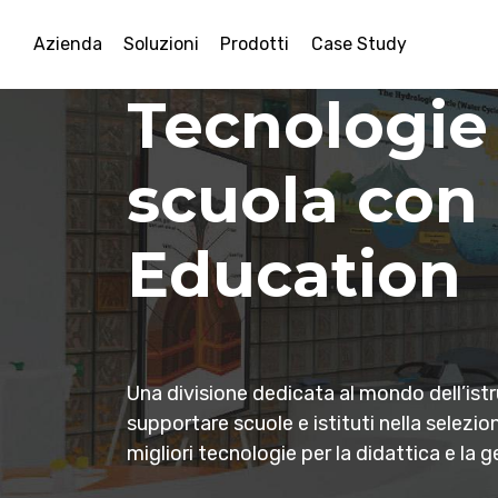
Azienda
Soluzioni
Prodotti
Case Study
DPVision Srl
Tecnologie 
Spatial Disp
Illumina i 
Te
scuola con
retail prend
con i conte
cu
Education
3D
Factory
per
Una divisione dedicata al mondo dell’ist
Con il display 3D, la comunicazione in ve
Un'agenzia interna che progetta e realiz
In D
supportare scuole e istituti nella selezio
vita, trasformando i contenuti in un to
comunicazione per il digital signage, un
partn
migliori tecnologie per la didattica e la 
di attirare e distinguere il brand.
creatività.