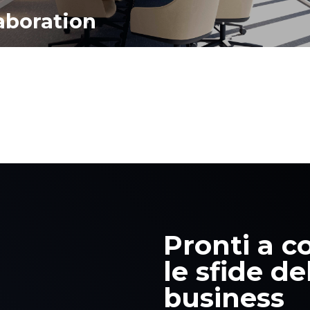
aboration
Pronti a c
le sfide de
business