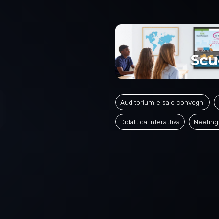
Scu
Auditorium e sale convegni
Didattica interattiva
Meetin