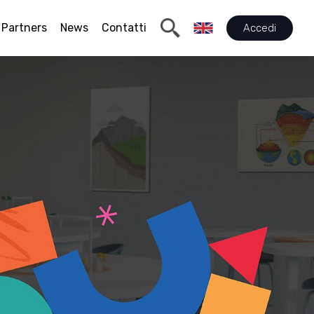
Partners
News
Contatti
Accedi
a a
lle
neta
liamo
iorano