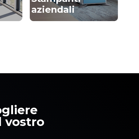
aziendali
ogliere
l vostro